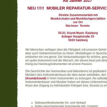
Ab Jänner 2017
NEU !!!!! MOBILER REPARATUR-SERVICE
Direkte Zusammenarbeit mit
Musikschulen und Musikfachgeschäften
vor Ort
Nächster Termin:
05.01. Keywi Music /Salzburg
Itzlinger Hauptstraße 35
5020 Salzburg
Wir Menschen verfügen über die Fähigkeit, mit unserem Gehö
aber auch Disharmonisches zu hören. Missklängen in Sprache
entziehen wir uns gerne. Die Voraussetzungen für schöne, ge
ein gutes Instrument und der Mensch, der dieses baut und stim
Klang bei Handzuginstrumenten ist unsere Passion.
Die Geschichte der Harmonikas und Akkordeons ist gepflastert
Meistern des Instrumentenbaus die stets daran arbeiteten, den
(XsundaSound)
in ihren Instrumenten zu erzeugen. Als selbst
Instrumentenbauer und Musiker haben wir dieses Unternehme
Ihnen den Zugang zu individuellen Klängen bzw. Sounds zu e
Gebrauchtinstrumente: An- und Verkauf
Noten verschiedenster Insturmente inkl. Zubehör